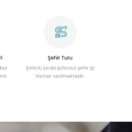
i
Şehir Turu
bul
Şoförlü ya da şoforsüz şehir içi
imi
hizmet verilmektedir.