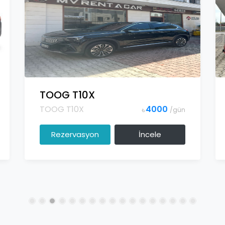
TOOG T10X
TOOG T10X
4000
/gün
₺
Rezervasyon
İncele