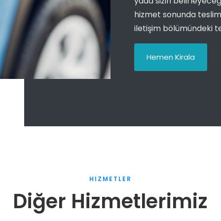
yada sizin belirleyece
hizmet sonunda teslim al
iletişim bölümündeki te
Hemen Kirala
HIZMETLER
Diğer Hizmetlerimiz