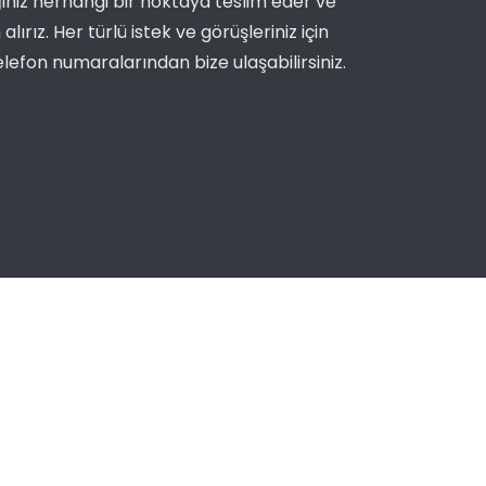
ğiniz herhangi bir noktaya teslim eder ve
ırız. Her türlü istek ve görüşleriniz için
lefon numaralarından bize ulaşabilirsiniz.