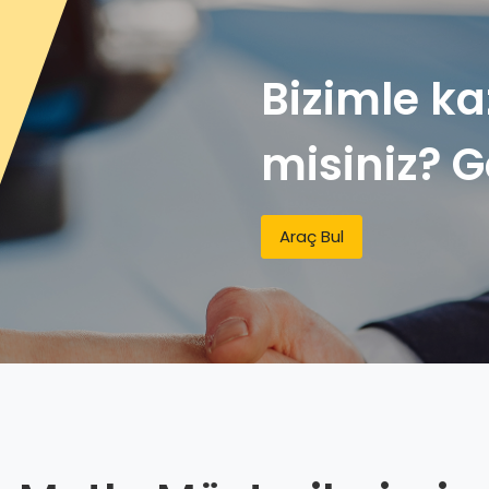
Bizimle k
misiniz? 
Araç Bul