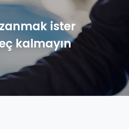
azanmak ister
Geç kalmayın