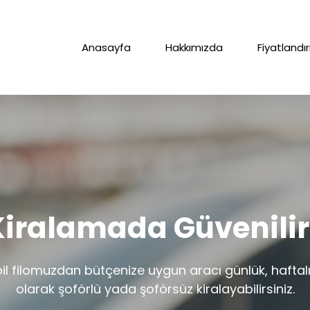
Anasayfa
Hakkımızda
Fiyatland
Kiralamada Güvenilir
 filomuzdan bütçenize uygun aracı günlük, haftalık, 
olarak şoförlü yada şoförsüz kiralayabilirsiniz.